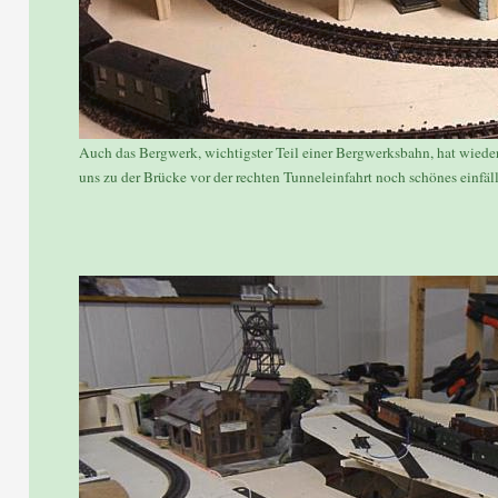
Auch das Bergwerk, wichtigster Teil einer Bergwerksbahn, hat wiede
uns zu der Brücke vor der rechten Tunneleinfahrt noch schönes einfäll